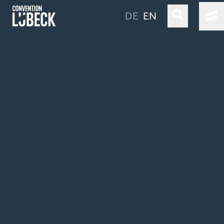
DE
EN
LÜBECK & TRAVEMÜNDE
LOCATIONS & CO
UNSER SERVICE
ANREISE
LÄNGER BLEIBEN IN LÜBECK
Gebärdensprache
Leichte Sprache
Nachhaltigkeit