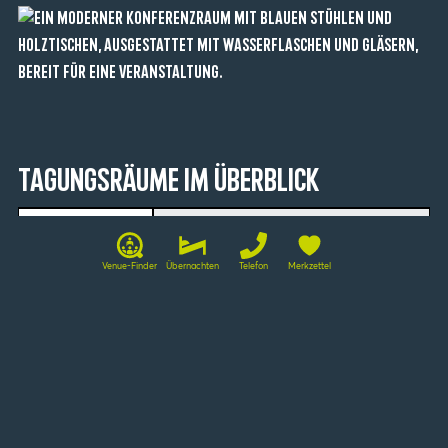
Tagungsräume im Überblick
La Rochelle
-
Venue-Finder
Übernachten
Telefon
Merkzettel
-
50
-
20