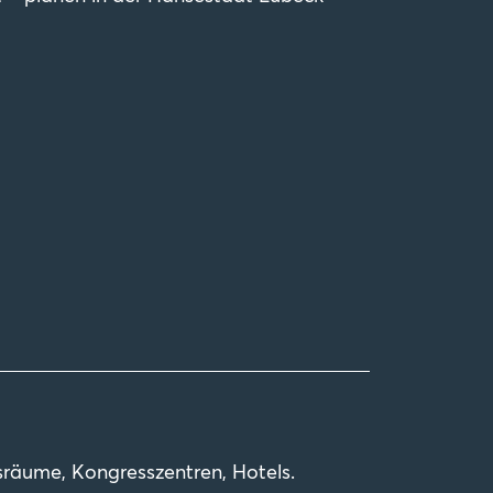
eichte Sprache
achhaltigkeit
luster & Kompetenzen
ealthcare Veranstaltungen
inkedIn
sräume, Kongresszentren, Hotels.