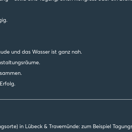
L
gig.
N
C
H
bäude und das Wasser ist ganz nah.
anstaltungsräume.
L
zusammen.
Erfolg.
ngsorte) in Lübeck & Travemünde: zum Beispiel Tagung