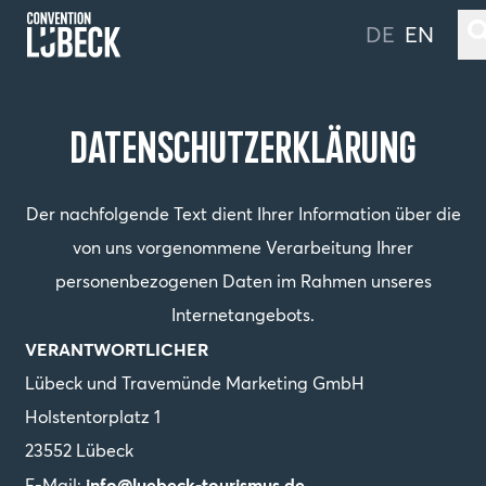
DE
EN
Datenschutzerklärung
Datenschutzerklärung
LÜBECK & TRAVEMÜNDE
LOCATIONS & CO
Der nachfolgende Text dient Ihrer Information über die
UNSER SERVICE
von uns vorgenommene Verarbeitung Ihrer
ANREISE
personenbezogenen Daten im Rahmen unseres
LÄNGER BLEIBEN IN LÜBECK
Internetangebots.
VERANTWORTLICHER
Gebärdensprache
Lübeck und Travemünde Marketing GmbH
Holstentorplatz 1
Leichte Sprache
23552 Lübeck
Nachhaltigkeit
info@luebeck-tourismus.de
E-Mail: