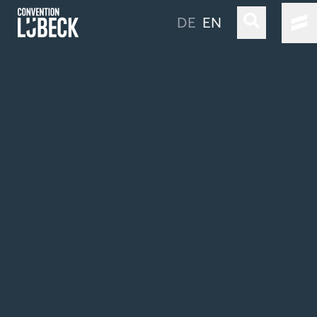
DE
EN
LÜBECK & TRAVEMÜNDE
LOCATIONS & CO
UNSER SERVICE
ANREISE
LÄNGER BLEIBEN IN LÜBECK
Gebärdensprache
Leichte Sprache
Nachhaltigkeit