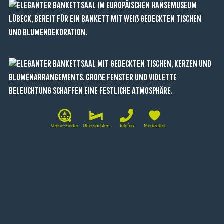
Venue-Finder
Übernachten
Telefon
Merkzettel
Tagungsräume im Überblick
Beichthaus
120
-